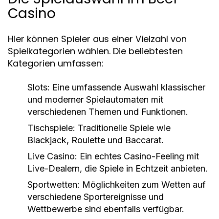
Casino
Hier können Spieler aus einer Vielzahl von
Spielkategorien wählen. Die beliebtesten
Kategorien umfassen:
Slots:
Eine umfassende Auswahl klassischer
und moderner Spielautomaten mit
verschiedenen Themen und Funktionen.
Tischspiele:
Traditionelle Spiele wie
Blackjack, Roulette und Baccarat.
Live Casino:
Ein echtes Casino-Feeling mit
Live-Dealern, die Spiele in Echtzeit anbieten.
Sportwetten:
Möglichkeiten zum Wetten auf
verschiedene Sportereignisse und
Wettbewerbe sind ebenfalls verfügbar.