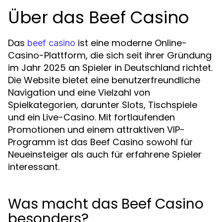
Über das Beef Casino
Das
ist eine moderne Online-
beef casino
Casino-Plattform, die sich seit ihrer Gründung
im Jahr 2025 an Spieler in Deutschland richtet.
Die Website bietet eine benutzerfreundliche
Navigation und eine Vielzahl von
Spielkategorien, darunter Slots, Tischspiele
und ein Live-Casino. Mit fortlaufenden
Promotionen und einem attraktiven VIP-
Programm ist das Beef Casino sowohl für
Neueinsteiger als auch für erfahrene Spieler
interessant.
Was macht das Beef Casino
besonders?