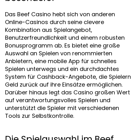
Das Beef Casino hebt sich von anderen
Online-Casinos durch seine clevere
Kombination aus Spielangebot,
Benutzerfreundlichkeit und einem robusten
Bonusprogramm ab. Es bietet eine große
Auswahl an Spielen von renommierten
Anbietern, eine mobile App für schnelles
Spielen unterwegs und ein durchdachtes
System für Cashback-Angebote, die Spielern
Geld zurück auf ihre Einsätze ermöglichen.
Darüber hinaus legt das Casino großen Wert
auf verantwortungsvolles Spielen und
unterstützt die Spieler mit verschiedenen
Tools zur Selbstkontrolle.
Die Spielauswahl im Beef