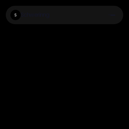
Schwerinng
S