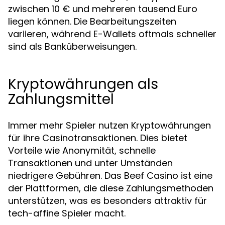
zwischen 10 € und mehreren tausend Euro
liegen können. Die Bearbeitungszeiten
variieren, während E-Wallets oftmals schneller
sind als Banküberweisungen.
Kryptowährungen als
Zahlungsmittel
Immer mehr Spieler nutzen Kryptowährungen
für ihre Casinotransaktionen. Dies bietet
Vorteile wie Anonymität, schnelle
Transaktionen und unter Umständen
niedrigere Gebühren. Das Beef Casino ist eine
der Plattformen, die diese Zahlungsmethoden
unterstützen, was es besonders attraktiv für
tech-affine Spieler macht.