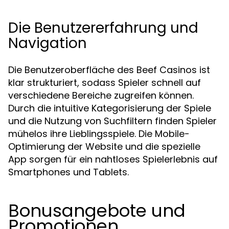
Die Benutzererfahrung und
Navigation
Die Benutzeroberfläche des Beef Casinos ist
klar strukturiert, sodass Spieler schnell auf
verschiedene Bereiche zugreifen können.
Durch die intuitive Kategorisierung der Spiele
und die Nutzung von Suchfiltern finden Spieler
mühelos ihre Lieblingsspiele. Die Mobile-
Optimierung der Website und die spezielle
App sorgen für ein nahtloses Spielerlebnis auf
Smartphones und Tablets.
Bonusangebote und
Promotionen