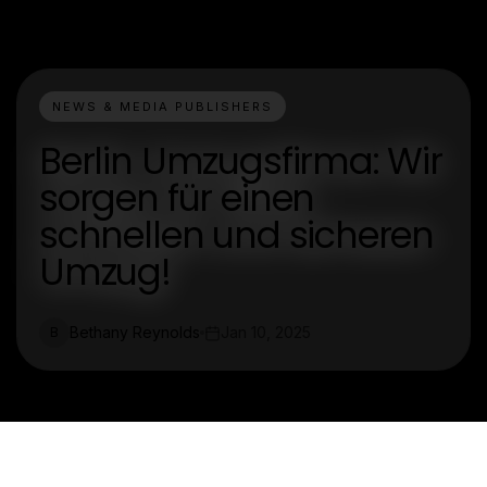
NEWS & MEDIA PUBLISHERS
Berlin Umzugsfirma: Wir
sorgen für einen
schnellen und sicheren
Umzug!
Bethany Reynolds
Jan 10, 2025
B