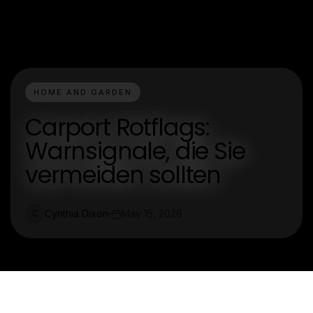
HOME AND GARDEN
Carport Rotflags:
Warnsignale, die Sie
vermeiden sollten
Cynthia Dixon
May 15, 2026
C