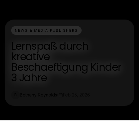
NEWS & MEDIA PUBLISHERS
Lernspaß durch
kreative
Beschaeftigung Kinder
3 Jahre
Bethany Reynolds
Feb 25, 2026
B