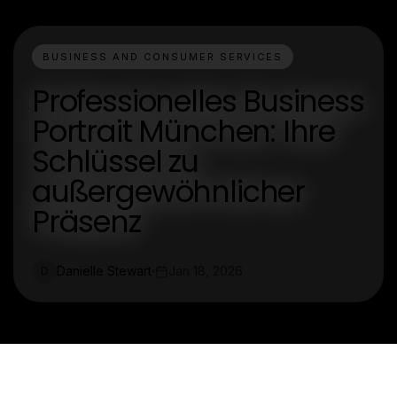
BUSINESS AND CONSUMER SERVICES
Professionelles Business
Portrait München: Ihre
Schlüssel zu
außergewöhnlicher
Präsenz
Danielle Stewart
Jan 18, 2026
D