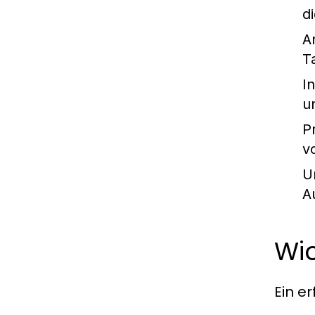
d
A
T
I
u
P
vo
U
A
Wic
Ein e