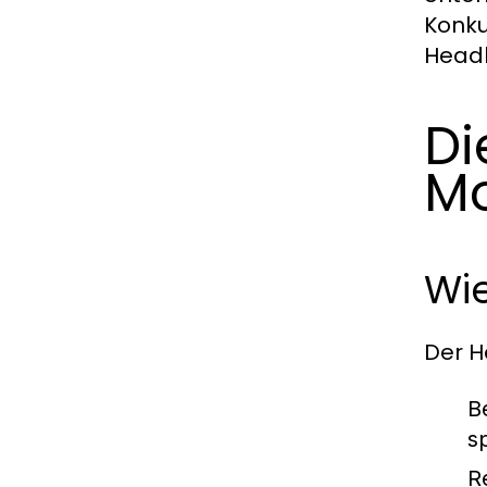
Konku
Headh
Di
M
Wie
Der H
B
s
R