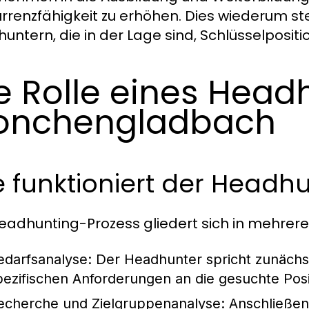
rrenzfähigkeit zu erhöhen. Dies wiederum ste
untern, die in der Lage sind, Schlüsselpositio
e Rolle eines Head
onchengladbach
 funktioniert der Headh
eadhunting-Prozess gliedert sich in mehrer
edarfsanalyse:
Der Headhunter spricht zunächs
pezifischen Anforderungen an die gesuchte Posi
echerche und Zielgruppenanalyse:
Anschließend