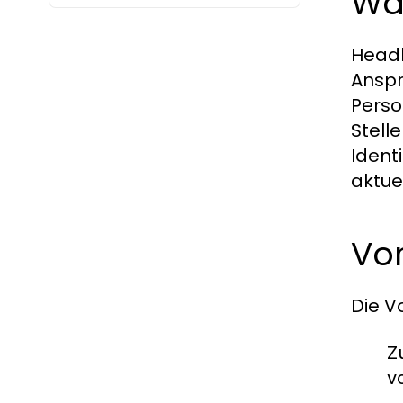
Wa
Headh
Anspr
Perso
Stell
Ident
aktue
Vo
Die V
Z
v