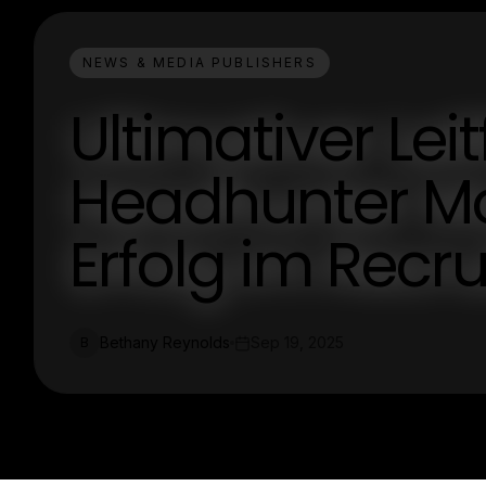
NEWS & MEDIA PUBLISHERS
Ultimativer Lei
Headhunter M
Erfolg im Recru
Bethany Reynolds
Sep 19, 2025
B