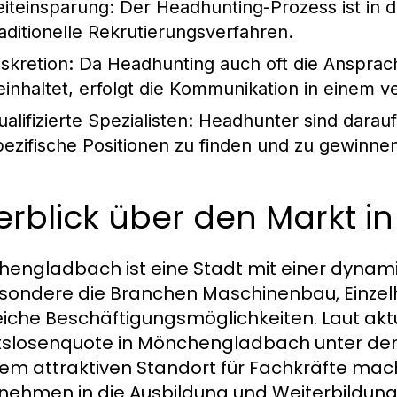
eiteinsparung:
Der Headhunting-Prozess ist in de
raditionelle Rekrutierungsverfahren.
iskretion:
Da Headhunting auch oft die Ansprach
einhaltet, erfolgt die Kommunikation in einem 
alifizierte Spezialisten:
Headhunter sind darauf s
pezifische Positionen zu finden und zu gewinne
erblick über den Markt 
engladbach ist eine Stadt mit einer dynami
sondere die Branchen Maschinenbau, Einze
eiche Beschäftigungsmöglichkeiten. Laut aktue
tslosenquote in Mönchengladbach unter dem
nem attraktiven Standort für Fachkräfte mach
nehmen in die Ausbildung und Weiterbildung 