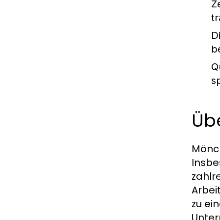
Z
t
D
b
Qu
s
Üb
Mönch
Insbe
zahlr
Arbei
zu ei
Unter