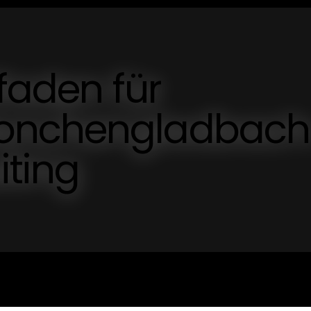
tfaden für
onchengladbach
iting