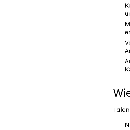
K
u
M
e
V
A
A
K
Wie
Talen
N